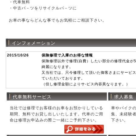
・代車無料
・中古パ－ツをリサイクルパ－ツに
お車の事ならどんな事でもお気軽にご相談下さい。
インフォメーション
2015/10/26
保険修理で入庫のお得な情報
保険修理以外で修理(自費）したい部分の修理代金が5
綺麗になります。
又当社では、只今修理して頂いた御客さまにサービ
ていただいております。
（但し修理金額によりサ-ビス内容異なります。）
自費修理、保険修理お気軽にご連絡下さい。
お引取り伺います。
代車無料サービス
求人募集
当社では修理でお客様のお車をお預かりしている
車やバイクの
期間、無料でお貸し出しいたします。代車のご用
集、未経験
命は修理お申込みの際ご一緒にご予約下さい。
下さい。