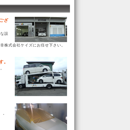
ござ
かな設
是非株式会社ケイズにお任せ下さい。
す。
す。
・・