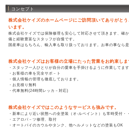
コンセプト
株式会社ケイズのホームページにご訪問頂いてありがとう
います。
株式会社ケイズでは保険修理も安心して対応させて頂きます、確
備と経験豊富なスタッフが自慢です。
国産車はもちろん、輸入車も取り扱っております。お車の事なら
株式会社ケイズはお客様の立場にたった営業をお約束しま
・スタッフ一人ひとりが自分の愛車を手掛けるように作業してま
・お客様の車を完全サポ－ト
・個人情報の管理も徹底しております。
・お見積り無料
・代車無料(24時間レッカ－対応)
株式会社ケイズではこのようなサービスも強みです。
・新車により近い状態への全塗装（オ-ルペイント）も常時受付・
・エアロパ－ツ修理、取付
・オートバイのカウルやタンク、他ヘルメットなどの塗装もOK