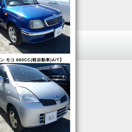
 モコ 660CC(軽自動車)A/T】