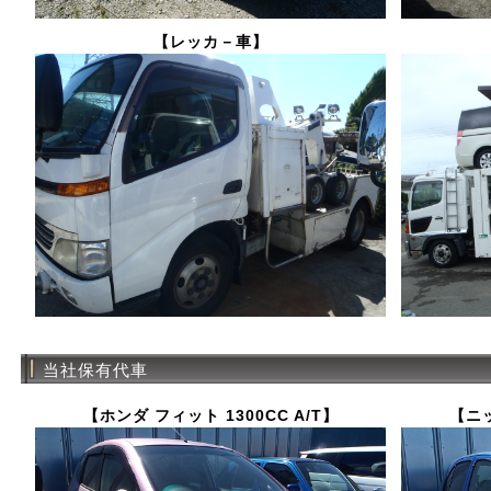
【レッカ－車】
当社保有代車
【ホンダ フィット 1300CC A/T】
【ニッ