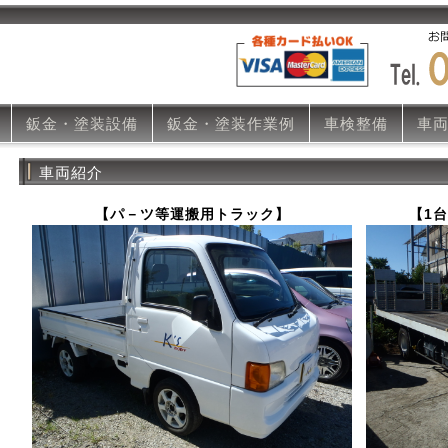
鈑金・塗装設備
鈑金・塗装作業例
車検整備
車
車両紹介
【パ－ツ等運搬用トラック】
【1