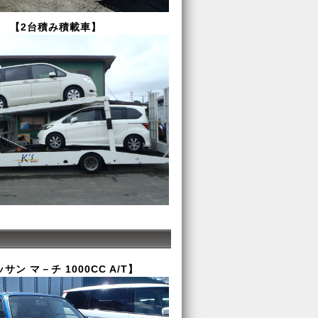
【2台積み積載車】
サン マ－チ 1000CC A/T】