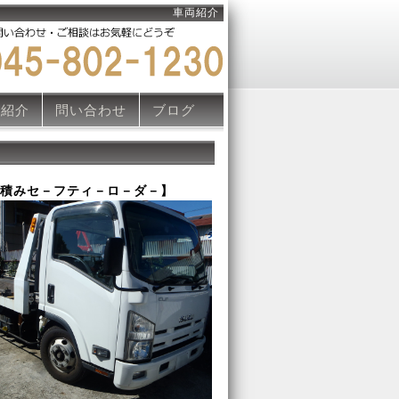
車両紹介
両紹介
問い合わせ
ブログ
台積みセ－フティ－ロ－ダ－】